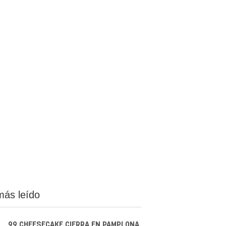
más leído
99 CHEESECAKE CIERRA EN PAMPLONA