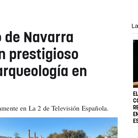
La
o de Navarra
n prestigioso
rqueología en
E
C
amente en La 2 de Televisión Española.
R
E
E