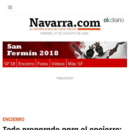
VIERNES, 07 DE AGOSTO DE 2026
SF'18
Encierro
Fotos
Vídeos
Más SF
ENCIERRO