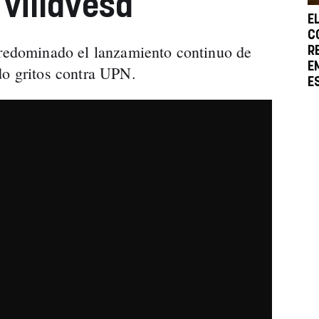
 villavesa
E
C
predominado el lanzamiento continuo de
R
E
do gritos contra UPN.
E