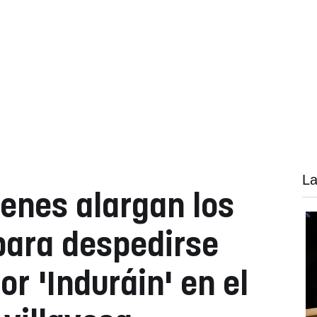
La
venes alargan los
para despedirse
r 'Induráin' en el