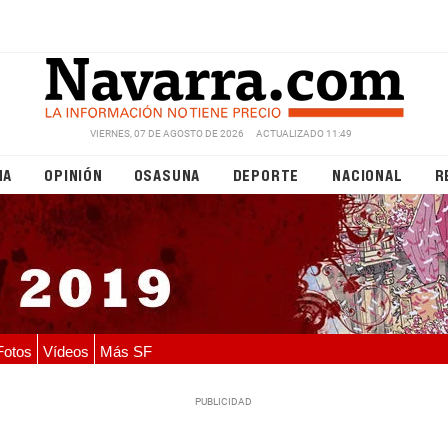
VIERNES, 07 DE AGOSTO DE 2026
ACTUALIZADO 11:49
NA
OPINIÓN
OSASUNA
DEPORTE
NACIONAL
R
Fotos
Vídeos
Más SF