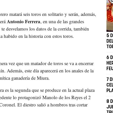
orero matará seis toros en solitario y serán, además,
Antonio Ferrera
Será
, en una de las grandes
 te desvelamos los datos de la corrida, también
 habido en la historia con estos toros.
5 D
DE
TO
6 
imera vez que un matador de toros se va a encerrar
HE
FE
mín. Además, este día aparecerá en los anales de la
 mítica ganadería de Miura.
7 D
CE
ra es la segunda que se produce en la actual plaza
PL
edente lo protagonizó Manolo de los Reyes el 2
8 D
oronel. El diestro salió a hombros tras cortar
JUE
TR