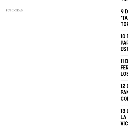
9 D
‘T
TO
10 
PA
ES
11 
FE
LO
12 
PA
CO
13 
LA
VI