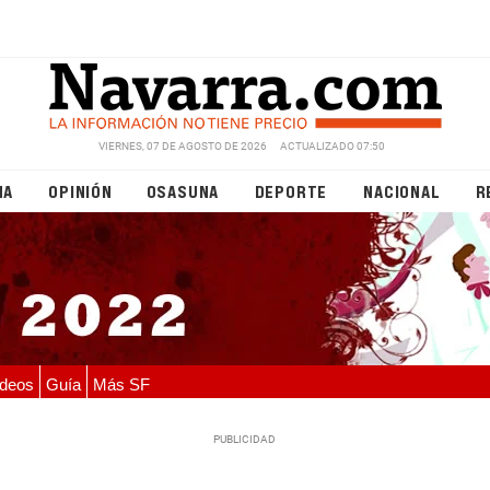
VIERNES, 07 DE AGOSTO DE 2026
ACTUALIZADO 07:50
NA
OPINIÓN
OSASUNA
DEPORTE
NACIONAL
R
deos
Guía
Más SF