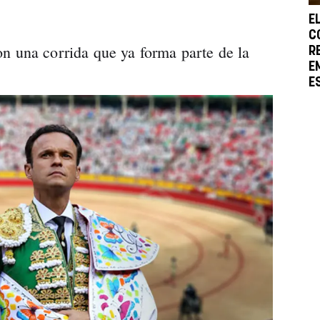
E
C
n una corrida que ya forma parte de la
R
E
E