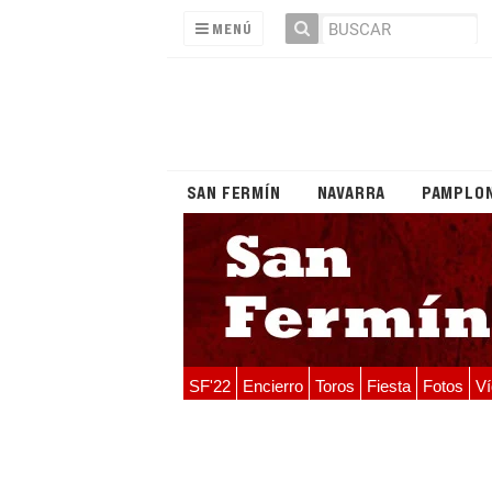
MENÚ
SAN FERMÍN
NAVARRA
PAMPLO
SF'22
Encierro
Toros
Fiesta
Fotos
Ví