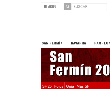
MENÚ
SAN FERMÍN
NAVARRA
PAMPLO
SF'26
Fotos
Guía
Más SF