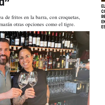
ad”
E
C
 de fritos en la barra, con croquetas,
R
E
marán otras opciones como el tigre.
E