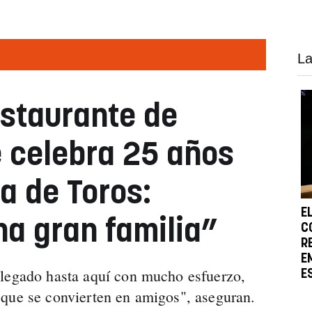
La
estaurante de
 celebra 25 años
za de Toros:
E
a gran familia”
C
R
E
llegado hasta aquí con mucho esfuerzo,
E
 que se convierten en amigos", aseguran.