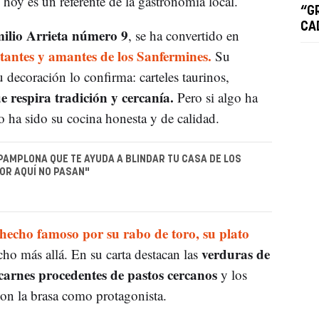
 hoy es un referente de la gastronomía local.
“G
CA
ilio Arrieta número 9
, se ha convertido en
tantes y amantes de los Sanfermines.
Su
decoración lo confirma: carteles taurinos,
 respira tradición y cercanía.
Pero si algo ha
o ha sido su cocina honesta y de calidad.
 PAMPLONA QUE TE AYUDA A BLINDAR TU CASA DE LOS
OR AQUÍ NO PASAN"
hecho famoso por su rabo de toro, su plato
verduras de
ho más allá. En su carta destacan las
carnes procedentes de pastos cercanos
y los
con la brasa como protagonista.