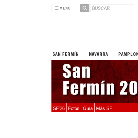
MENÚ
SAN FERMÍN
NAVARRA
PAMPLO
SF'26
Fotos
Guía
Más SF