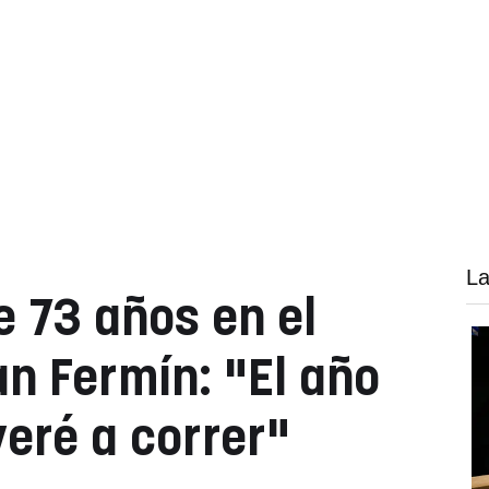
La
e 73 años en el
an Fermín: "El año
veré a correr"