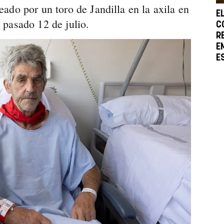
ado por un toro de Jandilla en la axila en
E
 pasado 12 de julio.
C
R
E
E