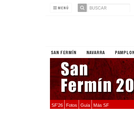
MENÚ
SAN FERMÍN
NAVARRA
PAMPLO
SF'26
Fotos
Guía
Más SF