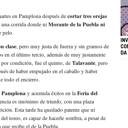
cortar tres orejas
martes en Pamplona después de
Morante de la Puebla ni
 una corrida donde ni
r pelo.
IN
on clase
, pero muy justa de fuerza y sin gramos de
CO
DA
os en el último tercio, además de muy justamente
Talavante
, por condición, fue el quinto, de
, pero
spués de haber empujado en el caballo y haber
 todo el encierro.
Pamplona
Feria del
e
y acumula éxitos en la
ncia es sinónimo de triunfo, con una plaza
ición. Esta tarde ha quedado patente que ni
 del toreo, es capaz de hacerle sombra, a pesar de
o que recibe el de la Puebla.