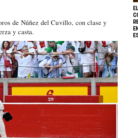
E
C
oros de Núñez del Cuvillo, con clase y
R
E
erza y casta.
E