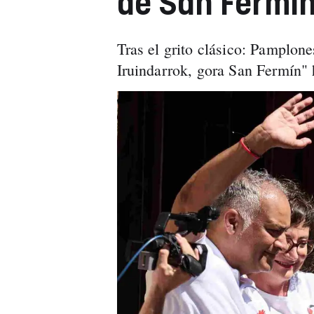
de San Fermí
Tras el grito clásico: Pamplon
Iruindarrok, gora San Fermín" 