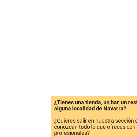
¿Tienes una tienda, un bar, un re
alguna localidad de Navarra?
¿Quieres salir en nuestra sección
conozcan todo lo que ofreces con 
profesionales?