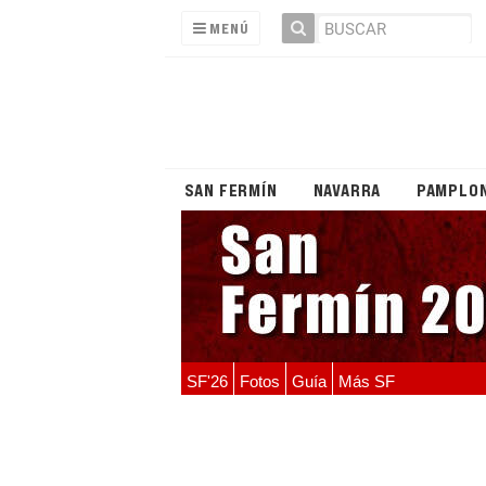
MENÚ
SAN FERMÍN
NAVARRA
PAMPLO
SF'26
Fotos
Guía
Más SF