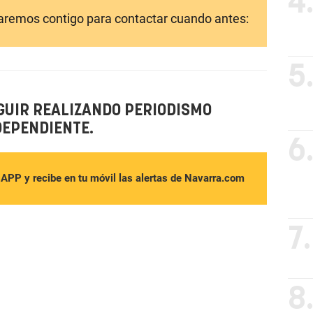
4
laremos contigo para contactar cuando antes:
5
GUIR REALIZANDO PERIODISMO
DEPENDIENTE.
6
sAPP y recibe en tu móvil las alertas de Navarra.com
7.
8