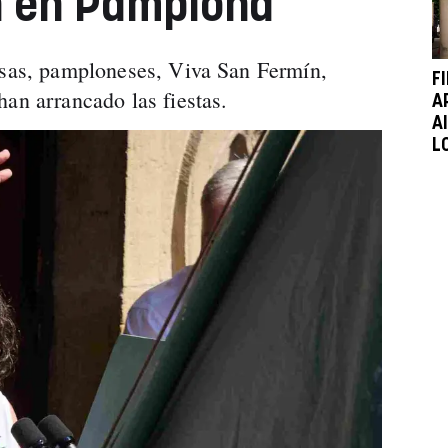
n en Pamplona
esas, pamploneses, Viva San Fermín,
F
han arrancado las fiestas.
A
A
L