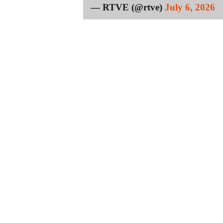
— RTVE (@rtve)
July 6, 2026