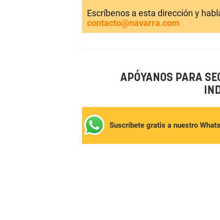
Escríbenos a esta dirección y hab
contacto@navarra.com
APÓYANOS PARA SE
IN
Suscríbete gratis a nuestro What