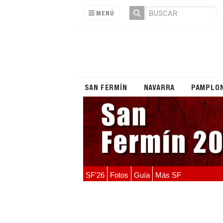
MENÚ
SAN FERMÍN
NAVARRA
PAMPLO
SF'26
Fotos
Guía
Más SF