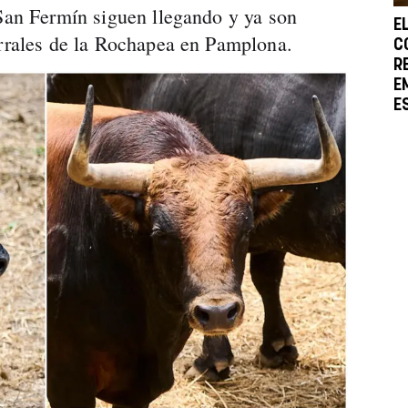
 San Fermín siguen llegando y ya son
E
orrales de la Rochapea en Pamplona.
C
R
E
E