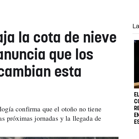
La
ja la cota de nieve
anuncia que los
cambian esta
E
C
ogía confirma que el otoño no tiene
R
E
as próximas jornadas y la llegada de
E