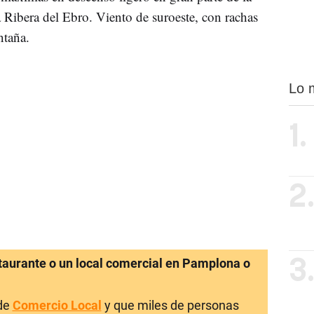
Ribera del Ebro. Viento de suroeste, con rachas
ntaña.
Lo 
1.
2
staurante o un local comercial en Pamplona o
3
 de
Comercio Local
y que miles de personas