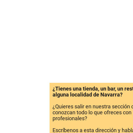
¿Tienes una tienda, un bar, un re
alguna localidad de Navarra?
¿Quieres salir en nuestra sección
conozcan todo lo que ofreces con 
profesionales?
Escríbenos a esta dirección y hab