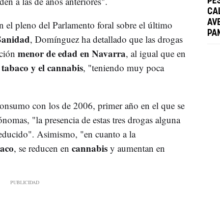
en a las de años anteriores".
PE
CAL
AV
n el pleno del Parlamento foral sobre el último
PA
 Sanidad
, Domínguez ha detallado que las drogas
menor de edad en Navarra
ación
, al igual que en
l tabaco y el cannabis
, "teniendo muy poca
 consumo con los de 2006, primer año en el que se
omas, "la presencia de estas tres drogas alguna
reducido". Asimismo, "en cuanto a la
aco
cannabis
, se reducen en
y aumentan en