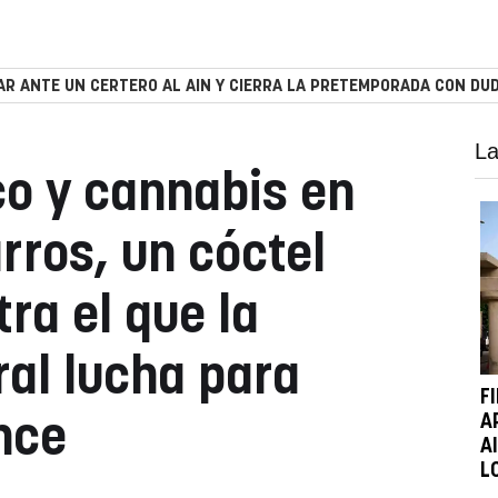
R ANTE UN CERTERO AL AIN Y CIERRA LA PRETEMPORADA CON DUD
La
co y cannabis en
ros, un cóctel
ra el que la
al lucha para
F
A
nce
A
L