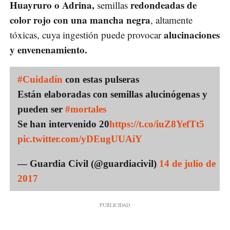
Huayruro o Adrina,
redondeadas de
semillas
color rojo con una mancha negra
, altamente
alucinaciones
tóxicas, cuya ingestión puede provocar
y envenenamiento.
#Cuidadín
con estas pulseras
Están elaboradas con semillas alucinógenas y
pueden ser
#mortales
Se han intervenido 20
https://t.co/iuZ8YefTt5
pic.twitter.com/yDEugUUAiY
— Guardia Civil (@guardiacivil)
14 de julio de
2017