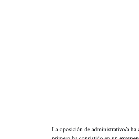
La oposición de administrativo/a h
examen 
primero ha consistido en un