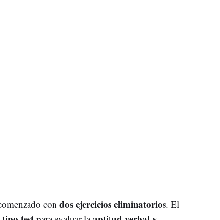
dos ejercicios eliminatorios
a comenzado con
. El
tipo test
aptitud verbal y
para evaluar la