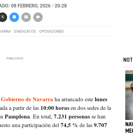
DO: 08 FEBRERO, 2026 - 20:28
VARRA
SINDICATOS
OPOSICIONES
NOT
l
Gobierno de Navarra
lunes
ha arrancado este
10:00 horas
ada a partir de las
en dos sedes de la
Pamplona
7.231 personas
en
. En total,
se han
74,5 %
9.707
uesto una participación del
de las
NA
ME