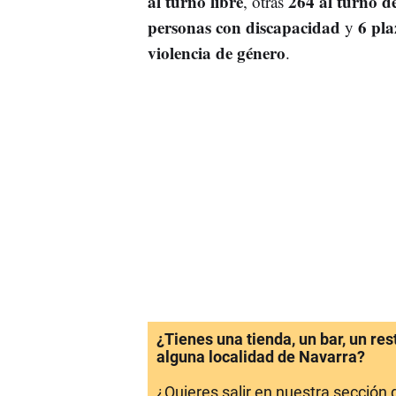
al turno libre
264 al turno 
, otras
personas con discapacidad
6 pla
y
violencia de género
.
¿Tienes una tienda, un bar, un re
alguna localidad de Navarra?
¿Quieres salir en nuestra sección