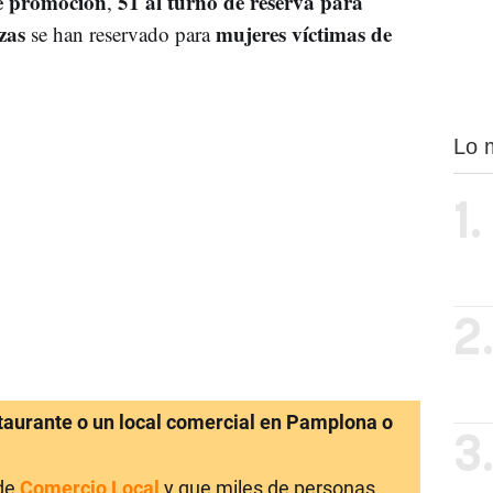
de promoción
51 al turno de reserva para
,
zas
mujeres víctimas de
se han reservado para
Lo 
1.
2
staurante o un local comercial en Pamplona o
3
 de
Comercio Local
y que miles de personas