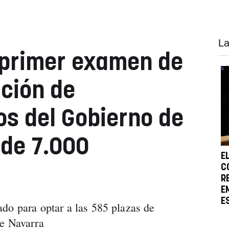
La
l primer examen de
ción de
os del Gobierno de
 de 7.000
E
C
R
E
E
do para optar a las 585 plazas de
de Navarra