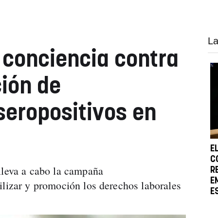
La
conciencia contra
ción de
seropositivos en
E
C
lleva a cabo la campaña
R
E
ilizar y promoción los derechos laborales
E