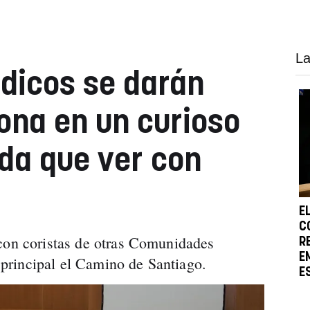
La
dicos se darán
ona en un curioso
da que ver con
E
C
con coristas de otras Comunidades
R
E
rincipal el Camino de Santiago.
E