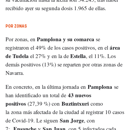
recibido ayer su segunda dosis 1.965 de ellas.
POR ZONAS
Pamplona y su comarca
Por zonas, en
se
área
registraron el 49% de los casos positivos, en el
de Tudela
Estella
el 27% y en la de
, el 11%. Los
demás positivos (13%) se reparten por otras zonas de
Navarra.
Pamplona
En concreto, en la última jornada en
se
43 nuevos
han identificado un total de
positivos
Buztintxuri
(27,39 %) con
como
la zona más afectada de la ciudad al registrar 10 casos
San Jorge
de Covid-19. Le siguen
, con
Ensanche
San Juan
7;
y
, con 5 infectados cada