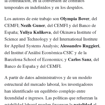
la contratación, en la conversión de contratos
temporales en indefinidos y en los despidos.
Olympia Bover
Los autores de este trabajo son
, del
Nezih Guner
CEMFI;
, del CEMFI y del Banco de
Yuliya Kulikova
España;
, del Okinawa Institute of
Science and Technology y del International Institute
Alessandro Ruggieri
for Applied Systems Analysis;
,
del Institut d’Anàlisi Econòmica-CSIC y de la
Carlos Sanz
Barcelona School of Economics; y
, del
Banco de España y del CEMFI.
A partir de datos administrativos y de un modelo
estructural del mercado laboral, los investigadores
han identificado un equilibrio complejo entre
fecundidad e ingresos. Las políticas que refuerzan la
natalidad
estabilidad laboral pueden favorecer la
al