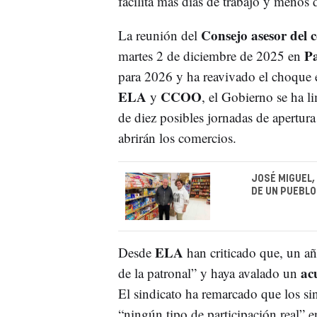
facilita más días de trabajo y menos d
Consejo asesor del 
La reunión del
P
martes 2 de diciembre de 2025 en
para 2026 y ha reavivado el choque e
ELA
CCOO
y
, el Gobierno se ha li
de diez posibles jornadas de apertura
abrirán los comercios.
JOSÉ MIGUEL,
DE UN PUEBLO
ELA
Desde
han criticado que, un a
ac
de la patronal” y haya avalado un
El sindicato ha remarcado que los si
“ningún tipo de participación real” e