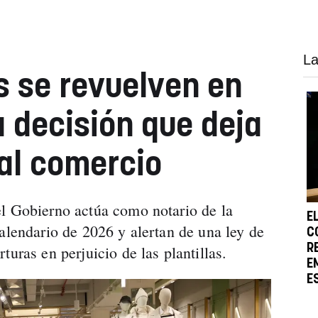
La
s se revuelven en
a decisión que deja
al comercio
l Gobierno actúa como notario de la
E
alendario de 2026 y alertan de una ley de
C
R
turas en perjuicio de las plantillas.
E
E