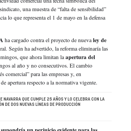
actividad comercial una fecha simbólica del
indicato, una muestra de “falta de sensibilidad”
acia lo que representa el 1 de mayo en la defensa
A
ley de
ha cargado contra el proyecto de nueva
ral. Según ha advertido, la reforma eliminaría las
apertura del
domingos, que ahora limitan la
os al año y no consecutivos. El cambio
rés comercial” para las empresas y, en
de apertura respecto a la normativa vigente.
E NAVARRA QUE CUMPLE 25 AÑOS Y LO CELEBRA CON LA
N DE DOS NUEVAS LÍNEAS DE PRODUCCIÓN
n supondría un perjuicio evidente para las