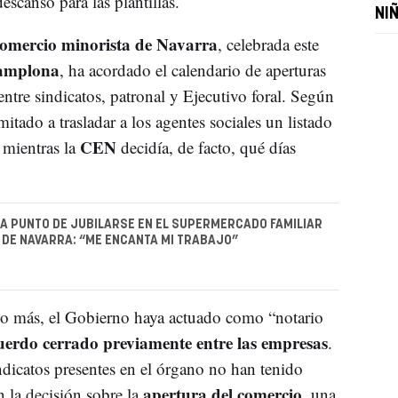
escanso para las plantillas.
NI
comercio minorista de Navarra
, celebrada este
amplona
, ha acordado el calendario de aperturas
ntre sindicatos, patronal y Ejecutivo foral. Según
mitado a trasladar a los agentes sociales un listado
CEN
 mientras la
decidía, de facto, qué días
 A PUNTO DE JUBILARSE EN EL SUPERMERCADO FAMILIAR
 DE NAVARRA: “ME ENCANTA MI TRABAJO”
ño más, el Gobierno haya actuado como “notario
uerdo cerrado previamente entre las empresas
.
ndicatos presentes en el órgano no han tenido
apertura del comercio
n la decisión sobre la
, una