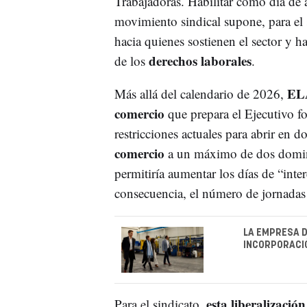
Trabajadoras. Habilitar como día de 
movimiento sindical supone, para el s
hacia quienes sostienen el sector y h
derechos laborales
de los
.
EL
Más allá del calendario de 2026,
comercio
que prepara el Ejecutivo fo
restricciones actuales para abrir en 
comercio
a un máximo de dos doming
permitiría aumentar los días de “inte
consecuencia, el número de jornadas 
LA EMPRESA D
INCORPORACIÓ
esta liberalizació
Para el sindicato,