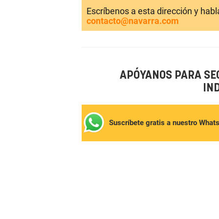
Escríbenos a esta dirección y hab
contacto@navarra.com
APÓYANOS PARA SE
IN
Suscríbete gratis a nuestro What