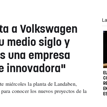
La
cita a Volkswagen
u medio siglo y
es una empresa
e innovadora"
E
C
te miércoles la planta de Landaben,
R
E
ara conocer los nuevos proyectos de la
E