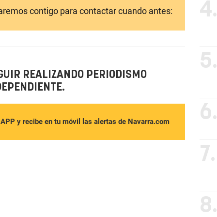
4
laremos contigo para contactar cuando antes:
5
GUIR REALIZANDO PERIODISMO
DEPENDIENTE.
6
sAPP y recibe en tu móvil las alertas de Navarra.com
7.
8