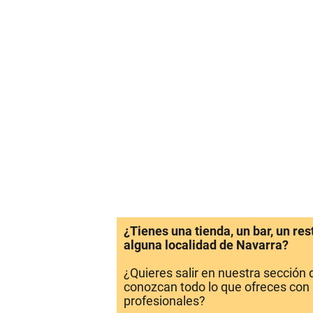
¿Tienes una tienda, un bar, un re
alguna localidad de Navarra?
¿Quieres salir en nuestra sección
conozcan todo lo que ofreces con 
profesionales?