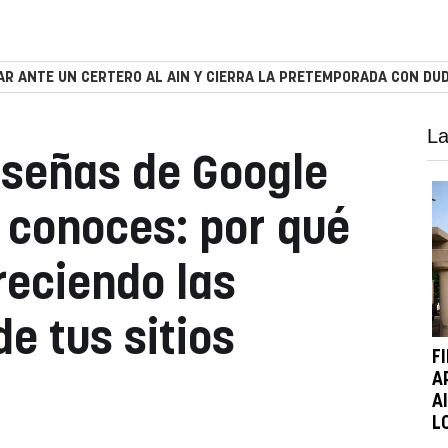
R ANTE UN CERTERO AL AIN Y CIERRA LA PRETEMPORADA CON DUD
La
reseñas de Google
s conoces: por qué
eciendo las
e tus sitios
F
A
A
L