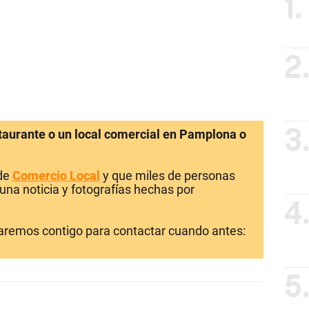
1.
2
staurante o un local comercial en Pamplona o
3
 de
Comercio Local
y que miles de personas
una noticia y fotografías hechas por
4
laremos contigo para contactar cuando antes:
5