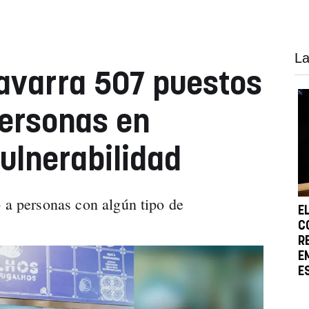
La
Navarra 507 puestos
personas en
vulnerabilidad
o a personas con algún tipo de
E
C
R
E
E