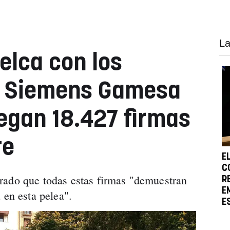
La
elca con los
 Siemens Gamesa
regan 18.427 firmas
re
E
C
rado que todas estas firmas "demuestran
R
E
 en esta pelea".
E