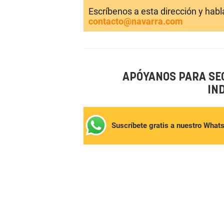
Escríbenos a esta dirección y hab
contacto@navarra.com
APÓYANOS PARA SE
IN
Suscríbete gratis a nuestro What