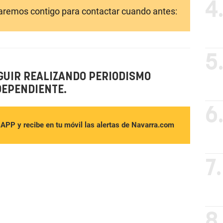
4
laremos contigo para contactar cuando antes:
5
GUIR REALIZANDO PERIODISMO
DEPENDIENTE.
6
sAPP y recibe en tu móvil las alertas de Navarra.com
7.
8