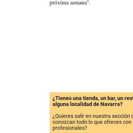
próxima semana".
¿Tienes una tienda, un bar, un re
alguna localidad de Navarra?
¿Quieres salir en nuestra sección
conozcan todo lo que ofreces con 
profesionales?