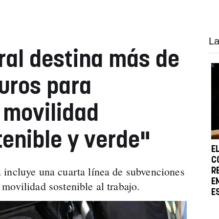
La
oral destina más de
euros para
a movilidad
tenible y verde"
E
C
 incluye una cuarta línea de subvenciones
R
E
movilidad sostenible al trabajo.
E