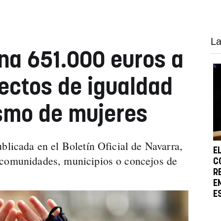
La
na 651.000 euros a
ectos de igualdad
smo de mujeres
blicada en el Boletín Oficial de Navarra,
E
ncomunidades, municipios o concejos de
C
R
E
E