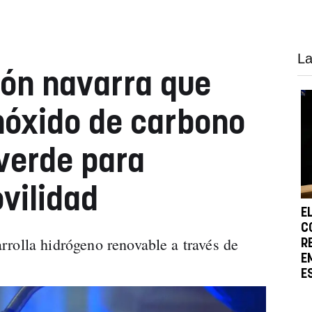
La
ión navarra que
nóxido de carbono
verde para
vilidad
E
C
rolla hidrógeno renovable a través de
R
E
E