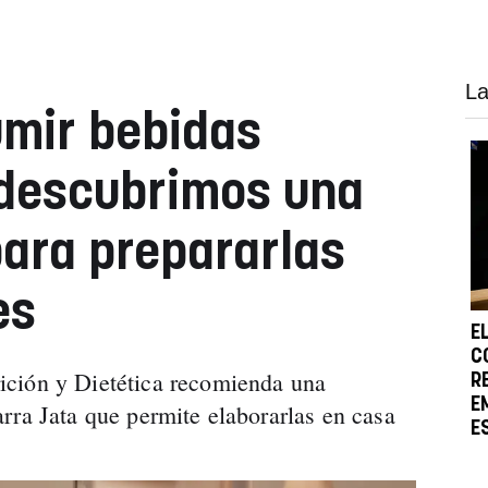
La
umir bebidas
 descubrimos una
ara prepararlas
es
E
C
ción y Dietética recomienda una
R
E
rra Jata que permite elaborarlas en casa
E