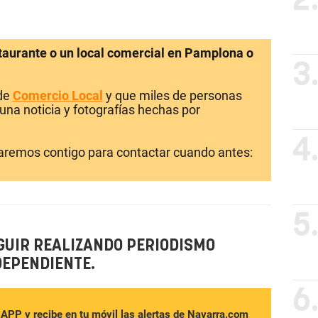
2
staurante o un local comercial en Pamplona o
3
 de
Comercio Local
y que miles de personas
una noticia y fotografías hechas por
4
laremos contigo para contactar cuando antes:
5
GUIR REALIZANDO PERIODISMO
DEPENDIENTE.
6
sAPP y recibe en tu móvil las alertas de Navarra.com