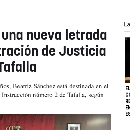
La
 una nueva letrada
tración de Justicia
Tafalla
años, Beatriz Sánchez está destinada en el
E
 Instrucción número 2 de Tafalla, según
C
R
E
E