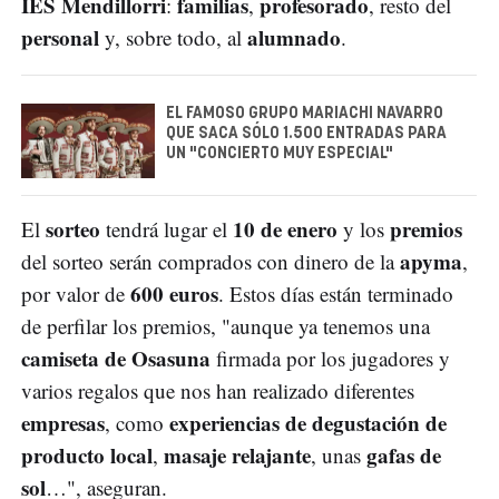
IES Mendillorri
familias
profesorado
:
,
, resto del
personal
alumnado
y, sobre todo, al
.
EL FAMOSO GRUPO MARIACHI NAVARRO
QUE SACA SÓLO 1.500 ENTRADAS PARA
UN "CONCIERTO MUY ESPECIAL"
sorteo
10 de enero
premios
El
tendrá lugar el
y los
apyma
del sorteo serán comprados con dinero de la
,
600 euros
por valor de
. Estos días están terminado
de perfilar los premios, "aunque ya tenemos una
camiseta de Osasuna
firmada por los jugadores y
varios regalos que nos han realizado diferentes
empresas
experiencias de degustación de
, como
producto local
masaje relajante
gafas de
,
, unas
sol
…", aseguran.