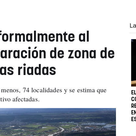
La
formalmente al
laración de zona de
las riadas
 menos, 74 localidades y se estima que
E
tivo afectadas.
C
R
E
E