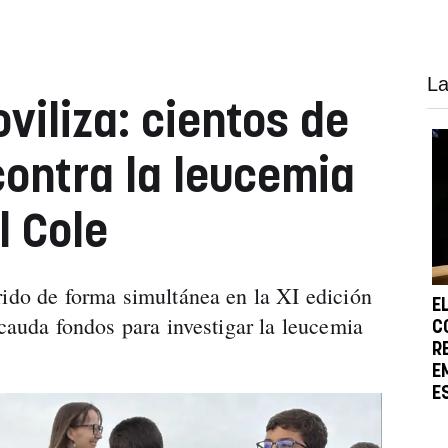
La
viliza: cientos de
contra la leucemia
l Cole
rido de forma simultánea en la XI edición
E
ecauda fondos para investigar la leucemia
C
R
E
E