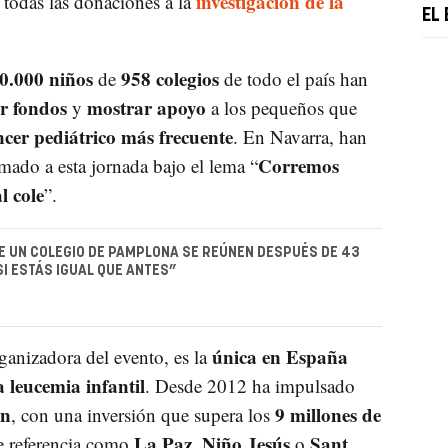
investigación de la
a todas las donaciones a la
EL
0.000 niños
958 colegios
de
de todo el país han
r fondos
mostrar apoyo
y
a los pequeños que
ncer pediátrico más frecuente
. En Navarra, han
Corremos
mado a esta jornada bajo el lema “
l cole
”.
 UN COLEGIO DE PAMPLONA SE REÚNEN DESPUÉS DE 43
SI ESTÁS IGUAL QUE ANTES”
única en España
rganizadora del evento, es la
 leucemia infantil
. Desde 2012 ha impulsado
ón
9 millones de
, con una inversión que supera los
La Paz
Niño Jesús
Sant
e referencia como
,
o