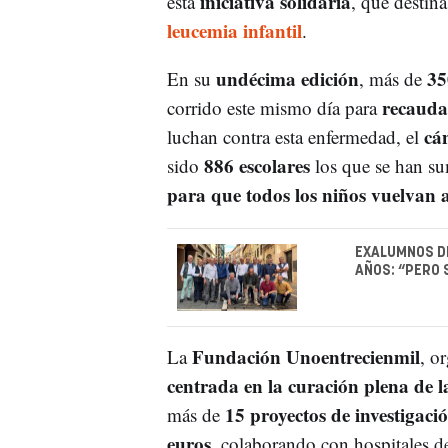
iniciativa solidaria
esta
, que destin
leucemia infantil
.
undécima edición
35
En su
, más de
recauda
corrido este mismo día para
cá
luchan contra esta enfermedad, el
886 escolares
sido
los que se han su
para que todos los niños vuelvan a
EXALUMNOS DE
AÑOS: “PERO 
Fundación Unoentrecienmil
La
, o
centrada en la curación plena de la
15 proyectos de investigaci
más de
euros
, colaborando con hospitales d