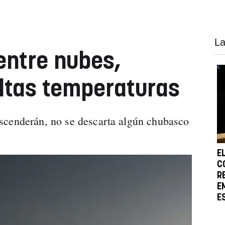
La
 entre nubes,
ltas temperaturas
scenderán, no se descarta algún chubasco
E
C
R
E
E