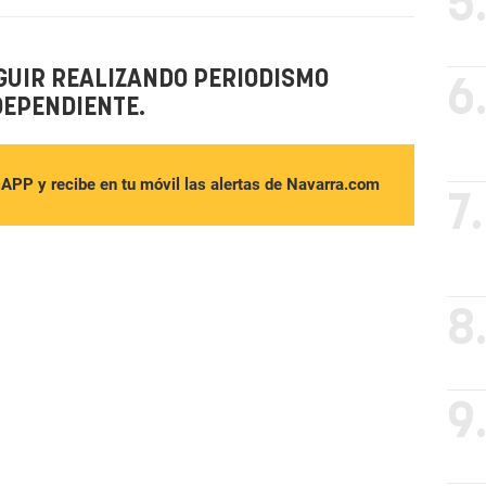
5
GUIR REALIZANDO PERIODISMO
6
DEPENDIENTE.
sAPP y recibe en tu móvil las alertas de Navarra.com
7.
8
9