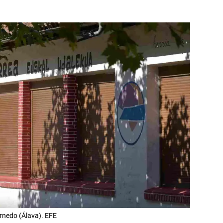
rnedo (Álava). EFE