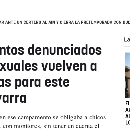
R ANTE UN CERTERO AL AIN Y CIERRA LA PRETEMPORADA CON DUD
La
tos denunciados
xuales vuelven a
as para este
varra
F
A
 en ese campamento se obligaba a chicos
A
L
 con monitores, sin tener en cuenta el