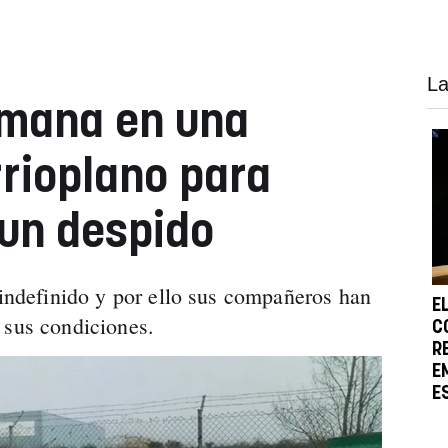
La
emana en una
rrioplano para
 un despido
 indefinido y por ello sus compañeros han
E
 sus condiciones.
C
R
E
E