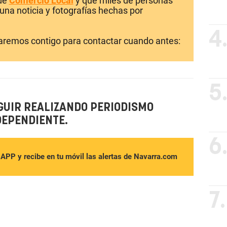
 de
Comercio Local
y que miles de personas
una noticia y fotografías hechas por
4
laremos contigo para contactar cuando antes:
5
GUIR REALIZANDO PERIODISMO
DEPENDIENTE.
6
sAPP y recibe en tu móvil las alertas de Navarra.com
7.