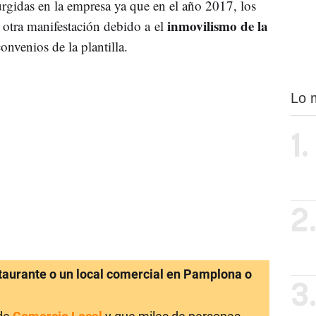
urgidas en la empresa ya que en el año 2017, los
inmovilismo de la
 otra manifestación debido a el
onvenios de la plantilla.
Lo 
1.
2
staurante o un local comercial en Pamplona o
3