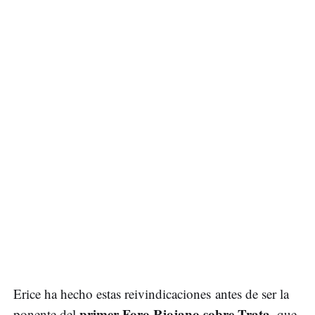
Erice ha hecho estas reivindicaciones antes de ser la
primer Foro Riojano sobre Trata
ponente del
, que