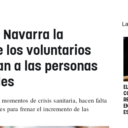
La
 Navarra la
 los voluntarios
n a las personas
les
E
C
momentos de crisis sanitaria, hacen falta
R
E
es para frenar el incremento de las
E