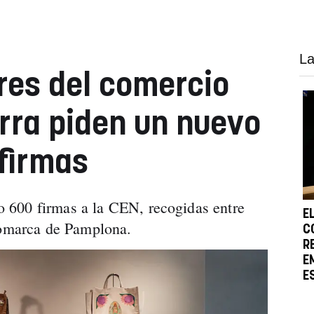
La
res del comercio
arra piden un nuevo
firmas
600 firmas a la CEN, recogidas entre
E
 Comarca de Pamplona.
C
R
E
E