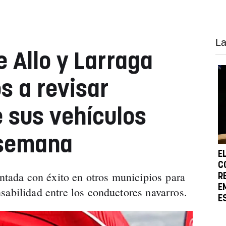
La
e Allo y Larraga
s a revisar
 sus vehículos
 semana
E
C
antada con éxito en otros municipios para
R
E
sabilidad entre los conductores navarros.
E