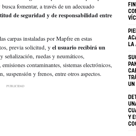
FI
 busca fomentar, a través de un adecuado
CO
titud de seguridad y de responsabilidad entre
VÍ
PI
las carpas instaladas por Mapfre en estas
AC
LA
el usuario recibirá un
tos, previa solicitud, y
 señalización, ruedas y neumáticos,
SU
, emisiones contaminantes, sistemas electrónicos,
PA
CA
ón, suspensión y frenos, entre otros aspectos.
TR
UN
DE
UN
CU
Y 
CO