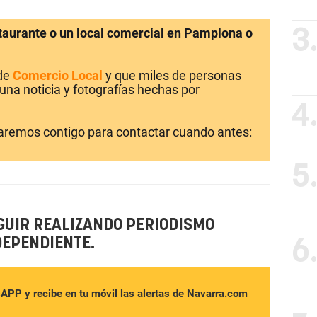
staurante o un local comercial en Pamplona o
3
 de
Comercio Local
y que miles de personas
una noticia y fotografías hechas por
4
laremos contigo para contactar cuando antes:
5
GUIR REALIZANDO PERIODISMO
DEPENDIENTE.
6
sAPP y recibe en tu móvil las alertas de Navarra.com