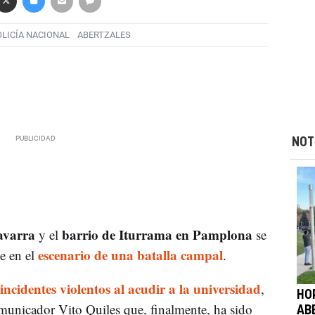
LICÍA NACIONAL
ABERTZALES
NOT
avarra
barrio de Iturrama en Pamplona
y el
se
escenario de una batalla campal
de en el
.
incidentes violentos al acudir a la universidad
,
HO
municador Vito Quiles que, finalmente, ha sido
AB