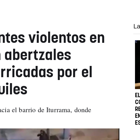
La
ntes violentos en
 abertzales
rricadas por el
uiles
E
C
cia el barrio de Iturrama, donde
R
E
E