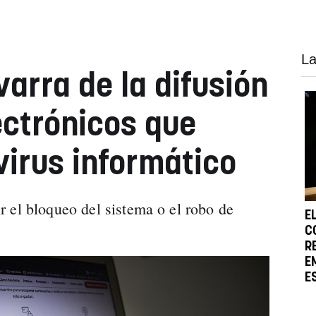
La
arra de la difusión
ectrónicos que
virus informático
 el bloqueo del sistema o el robo de
E
C
R
E
E