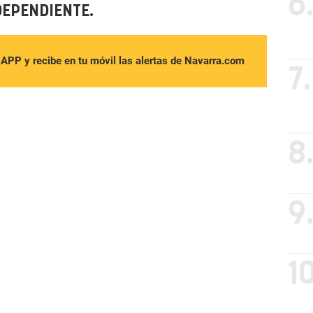
6
DEPENDIENTE.
sAPP y recibe en tu móvil las alertas de Navarra.com
7.
8
9
10