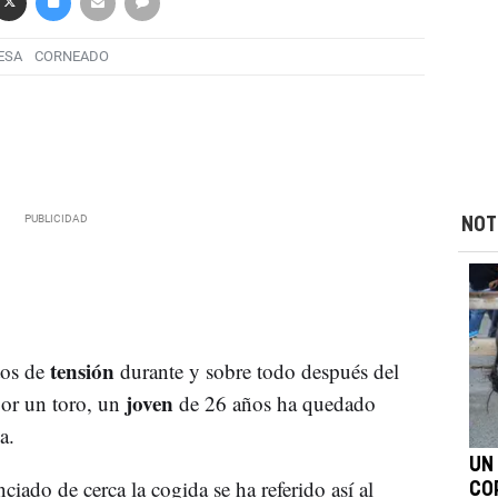
ESA
CORNEADO
NOT
tensión
tos de
durante y sobre todo después del
joven
or un toro, un
de 26 años ha quedado
a.
UN
iado de cerca la cogida se ha referido así al
CO