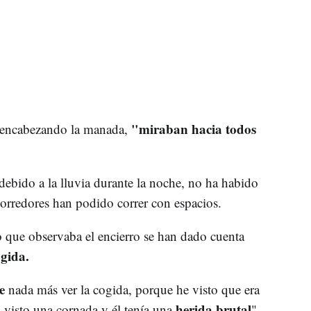
"miraban hacia todos
y encabezando la manada,
 debido a la lluvia durante la noche, no ha habido
corredores han podido correr con espacios.
 que observaba el encierro se han dado cuenta
gida.
le
nada más ver la cogida, porque he visto que era
herida brutal
 visto una cornada y él tenía una
",