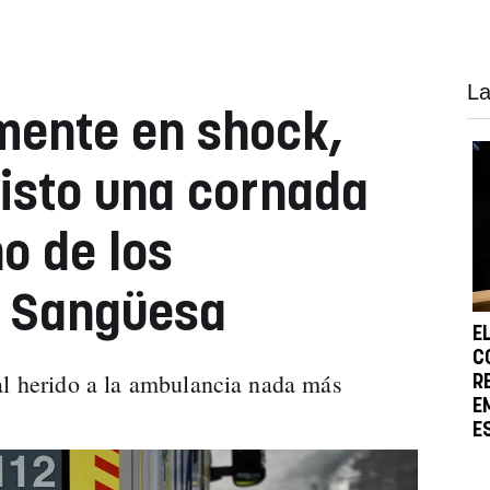
La
mente en shock,
isto una cornada
no de los
e Sangüesa
E
C
al herido a la ambulancia nada más
R
E
E