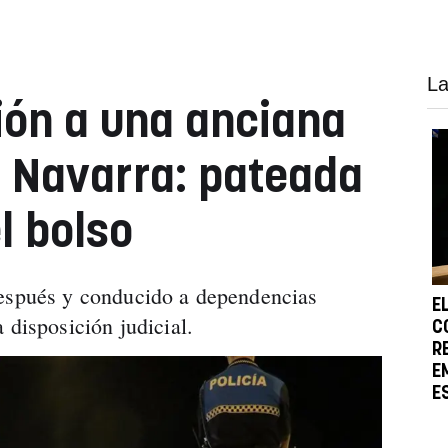
La
ión a una anciana
 Navarra: pateada
l bolso
después y conducido a dependencias
E
 disposición judicial.
C
R
E
E