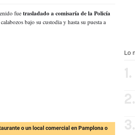
trasladado a comisaría de la Policía
tenido fue
calabozos bajo su custodia y hasta su puesta a
Lo 
1.
2
3
staurante o un local comercial en Pamplona o