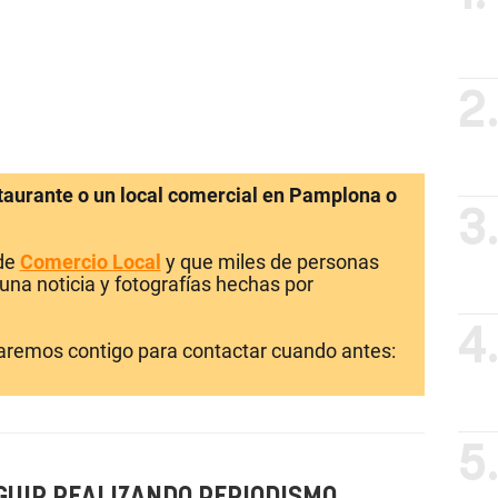
2
staurante o un local comercial en Pamplona o
3
 de
Comercio Local
y que miles de personas
una noticia y fotografías hechas por
4
laremos contigo para contactar cuando antes:
5
GUIR REALIZANDO PERIODISMO