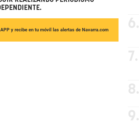
DEPENDIENTE.
6
sAPP y recibe en tu móvil las alertas de Navarra.com
7.
8
9