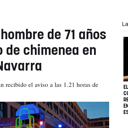
La
 hombre de 71 años
o de chimenea en
Navarra
 recibido el aviso a las 1.21 horas de
E
C
R
E
E