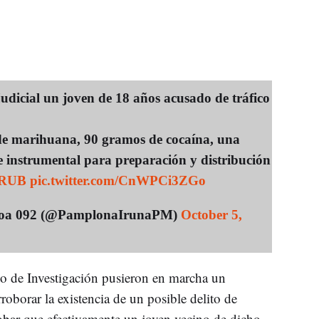
judicial un joven de 18 años acusado de tráfico
s de marihuana, 90 gramos de cocaína, una
 e instrumental para preparación y distribución
ZfRUB
pic.twitter.com/CnWPCi3ZGo
ngoa 092 (@PamplonaIrunaPM)
October 5,
po de Investigación pusieron en marcha un
roborar la existencia de un posible delito de
ar que efectivamente un joven vecino de dicho