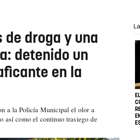
La
s de droga y una
a: detenido un
aficante en la
E
C
n a la Policía Municipal el olor a
R
E
o así como el continuo trasiego de
E