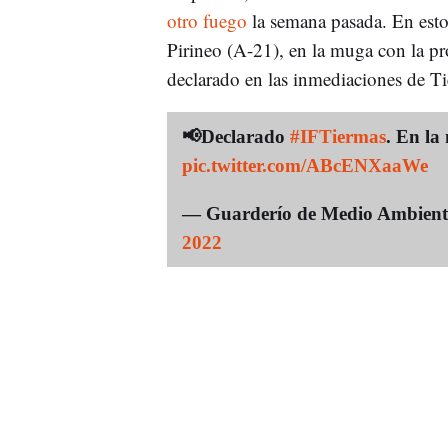
otro fuego
la semana pasada. En est
Pirineo (A-21), en la muga con la pr
declarado en las inmediaciones de Ti
📢Declarado
#IFTiermas
. En l
pic.twitter.com/ABcENXaaWe
— Guarderío de Medio Ambient
2022