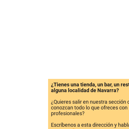
¿Tienes una tienda, un bar, un re
alguna localidad de Navarra?
¿Quieres salir en nuestra sección
conozcan todo lo que ofreces con 
profesionales?
Escríbenos a esta dirección y hab