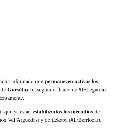
permanecen activos los
rra ha informado que
Guesálaz
y de
(el segundo flanco de #IFLegarda).
lentamente.
estabilizados los incendios
én que ya están
de
tos (#IFArguedas) y de Ezkaba (#IFBerriozar).