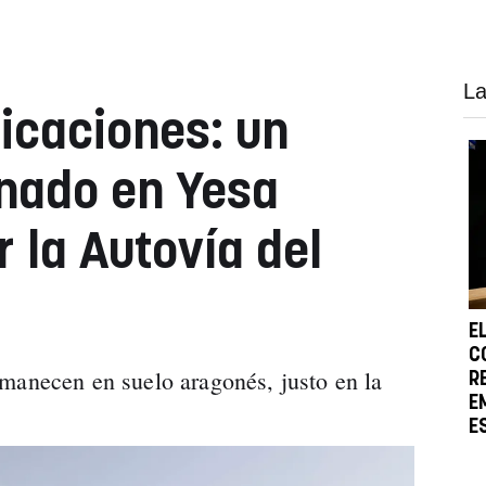
La
icaciones: un
inado en Yesa
r la Autovía del
E
C
manecen en suelo aragonés, justo en la
R
E
E