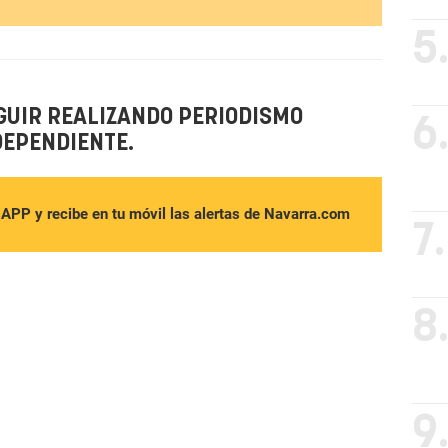
5
GUIR REALIZANDO PERIODISMO
6
DEPENDIENTE.
sAPP y recibe en tu móvil las alertas de Navarra.com
7.
8
9