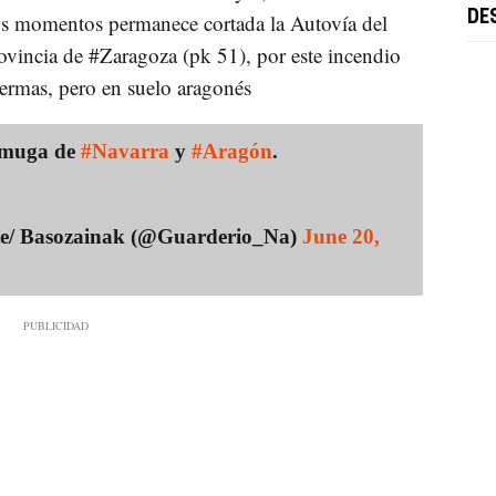
DE
os momentos permanece cortada la Autovía del
ovincia de #Zaragoza (pk 51), por este incendio
ermas, pero en suelo aragonés
a muga de
#Navarra
y
#Aragón
.
e/ Basozainak (@Guarderio_Na)
June 20,