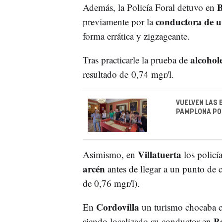
B
Además, la Policía Foral detuvo en
conductora de 
previamente por la
forma errática y zigzageante.
alcohol
Tras practicarle la prueba de
resultado de 0,74 mgr/l.
VUELVEN LAS 
PAMPLONA POR
Villatuerta
Asimismo, en
los policí
arcén
antes de llegar a un punto de 
de 0,76 mgr/l).
Cordovilla
En
un turismo chocaba co
B
siendo localizado su conductor en