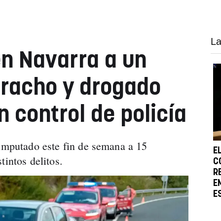
La
n Navarra a un
rracho y drogado
 control de policía
 imputado este fin de semana a 15
E
tintos delitos.
C
R
E
E