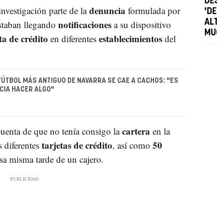
DE
denuncia
 investigación parte de la
formulada por
'D
notificaciones
AL
estaban llegando
a su dispositivo
MU
ta de crédito
establecimientos
en diferentes
del
FÚTBOL MÁS ANTIGUO DE NAVARRA SE CAE A CACHOS: "ES
CIA HACER ALGO"
cartera
uenta de que no tenía consigo la
en la
tarjetas de crédito
50
as diferentes
, así como
sa misma tarde de un cajero.