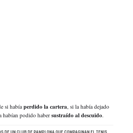
perdido la cartera
de si había
, si la había dejado
sustraído al descuido
 la habían podido haber
.
S DE UN CLUB DE PAMPLONA QUE COMPAGINAN EL TENIS