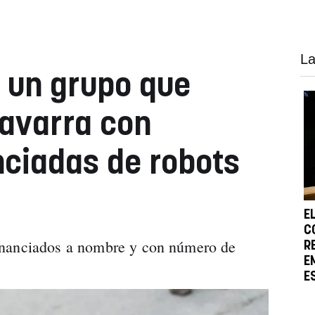
La
 un grupo que
avarra con
ciadas de robots
E
C
inanciados a nombre y con número de
R
E
E