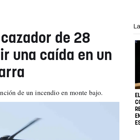
La
 cazador de 28
ir una caída en un
arra
inción de un incendio en monte bajo.
E
C
R
E
E