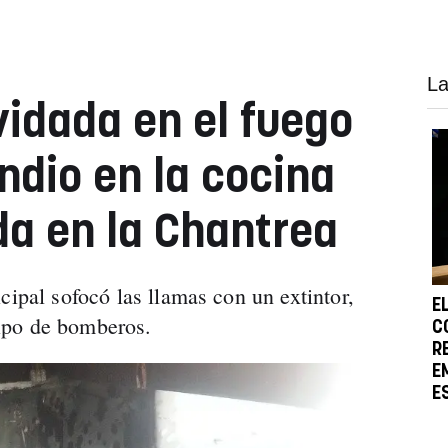
La
vidada en el fuego
ndio en la cocina
da en la Chantrea
cipal sofocó las llamas con un extintor,
E
ipo de bomberos.
C
R
E
E