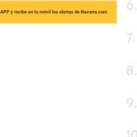
6
sAPP y recibe en tu móvil las alertas de Navarra.com
7.
8
9
10